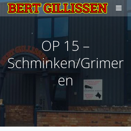
Ga
naar
de
inhoud
OP 15 –
Schminken/Grimer
en